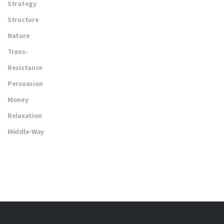
Strategy
Structure
Nature
Trans-
Resistance
Persuasion
Money
Relaxation
Middle-Way