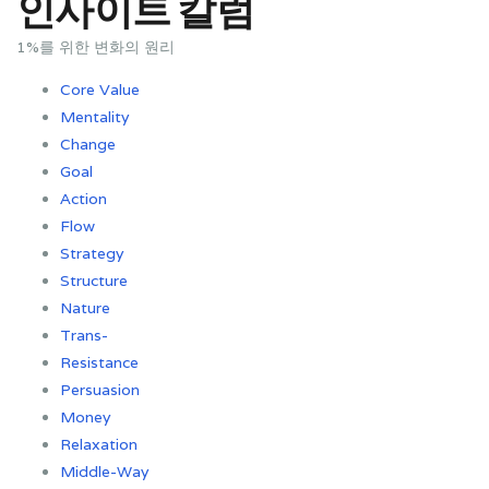
인사이트 칼럼
1%를 위한 변화의 원리
Core Value
Mentality
Change
Goal
Action
Flow
Strategy
Structure
Nature
Trans-
Resistance
Persuasion
Money
Relaxation
Middle-Way