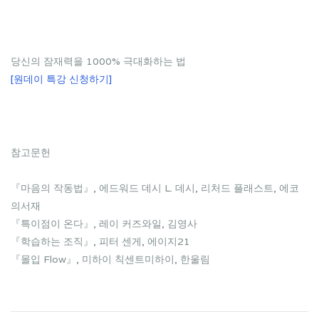
당신의 잠재력을 1000% 극대화하는 법
[원데이 특강 신청하기]
참고문헌
『마음의 작동법』, 에드워드 데시 L. 데시, 리처드 플래스트, 에코
의서재
『특이점이 온다』, 레이 커즈와일, 김영사
『학습하는 조직』, 피터 센게, 에이지21
『몰입 Flow』, 미하이 칙센트미하이, 한울림